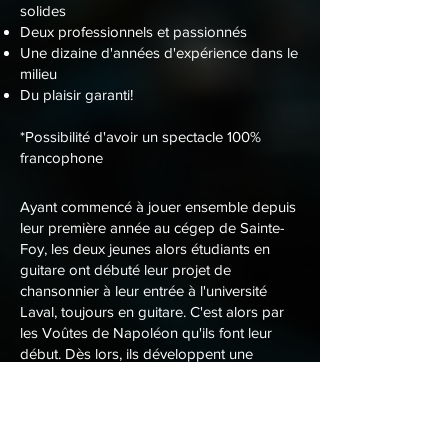
solides
Deux professionnels et passionnés
Une dizaine d'années d'expérience dans le
milieu
Du plaisir garanti!
*Possibilité d'avoir un spectacle 100%
francophone
Ayant commencé à jouer ensemble depuis
leur première année au cégep de Sainte-
Foy, les deux jeunes alors étudiants en
guitare ont débuté leur projet de
chansonnier à leur entrée à l'université
Laval, toujours en guitare. C'est alors par
les Voûtes de Napoléon qu'ils font leur
début. Dès lors, ils développent une
grande chimie qui leur permet de mettre à
point leur répertoire qui ne cesse de
grandir. C'est d'ailleurs Pascale Picard qui
a dit lors du concours Les Mardis Micro de